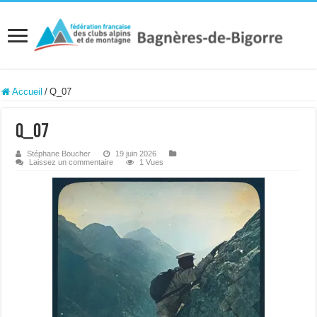
Accueil
/
Q_07
Q_07
Stéphane Boucher
19 juin 2026
Laissez un commentaire
1 Vues