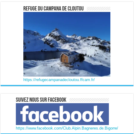
https://refugecampanadecloutou.ffcam.fr/
https://www.facebook.com/Club.Alpin.Bagneres.de.Bigorre/