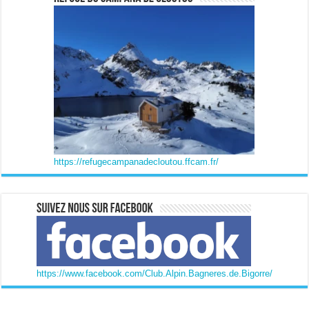
https://refugecampanadecloutou.ffcam.fr/
https://www.facebook.com/Club.Alpin.Bagneres.de.Bigorre/