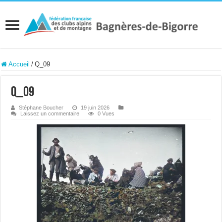
Accueil
/
Q_09
Q_09
Stéphane Boucher
19 juin 2026
Laissez un commentaire
0 Vues