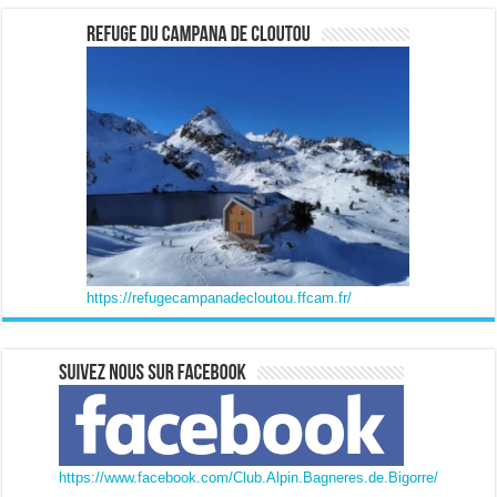
https://refugecampanadecloutou.ffcam.fr/
https://www.facebook.com/Club.Alpin.Bagneres.de.Bigorre/