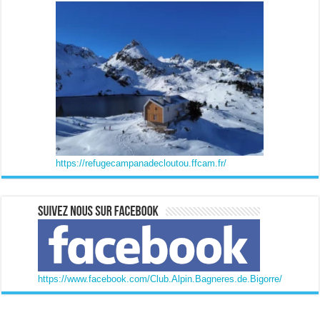
https://refugecampanadecloutou.ffcam.fr/
https://www.facebook.com/Club.Alpin.Bagneres.de.Bigorre/