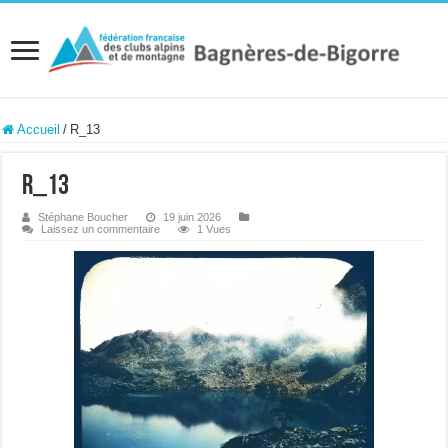
Accueil
/
R_13
R_13
Stéphane Boucher
19 juin 2026
Laissez un commentaire
1 Vues