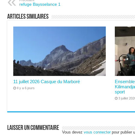
Précédent
refuge Baysselance 1
Articles similaires
11 juillet 2026 Casque du Marboré
Ensemble 
Kilimandja
Il y a 6 jours
sport
3 juillet 202
Laisser un commentaire
Vous devez
vous connecter
pour publier 