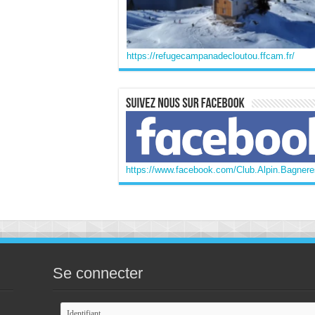
https://refugecampanadecloutou.ffcam.fr/
https://www.facebook.com/Club.Alpin.Bagneres
Se connecter