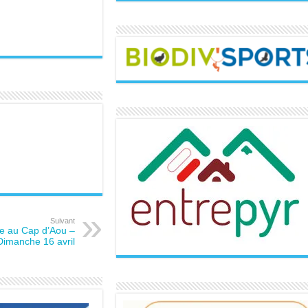
Suivant
e au Cap d’Aou –
Dimanche 16 avril