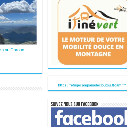
mp au Caroux
https://refugecampanadecloutou.ffcam.fr/