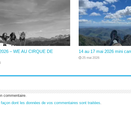
6/2026 – WE AU CIRQUE DE
14 au 17 mai 2026 mini ca
25 mai 2026
6
un commentaire.
a façon dont les données de vos commentaires sont traitées
.