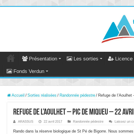
Présentation
Les sorties
Licence 
Fonds Verdun
Accueil
/
Sorties réalisées
/
Randonnée pédestre
/
Refuge de l’Aoulhet 
Refuge de l’Aoulhet – Pic de Miqueu – 22 avr
ARASSUS
22 avril 2017
Randonnée pédestre
Laissez un c
Rando dans la réserve biologique de St Pé de Bigorre. Nous sommes m