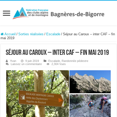
Accueil
/
Sorties réalisées
/
Escalade
/
Séjour au Caroux – inter CAF – fin
mai 2019
Séjour au Caroux – inter CAF – fin mai 2019
Yvan
9 juin 2019
Escalade
,
Randonnée pédestre
Laissez un commentaire
2,304 Vues