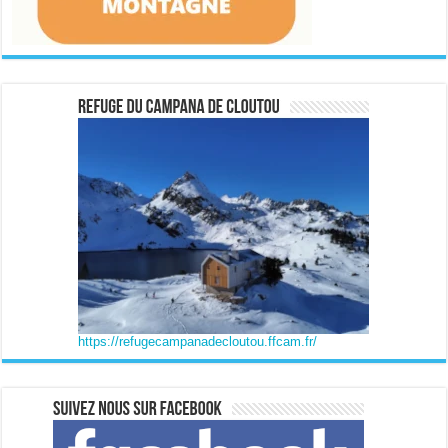
https://refugecampanadecloutou.ffcam.fr/