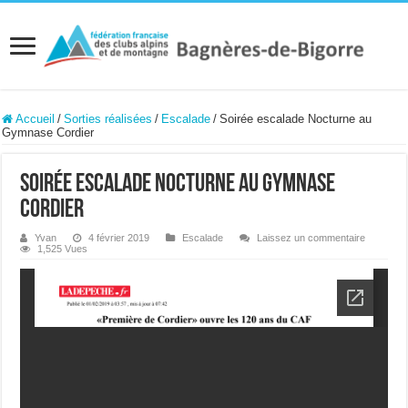
Accueil
/
Sorties réalisées
/
Escalade
/
Soirée escalade Nocturne au
Gymnase Cordier
Soirée escalade Nocturne au Gymnase
Cordier
Yvan
4 février 2019
Escalade
Laissez un commentaire
1,525 Vues