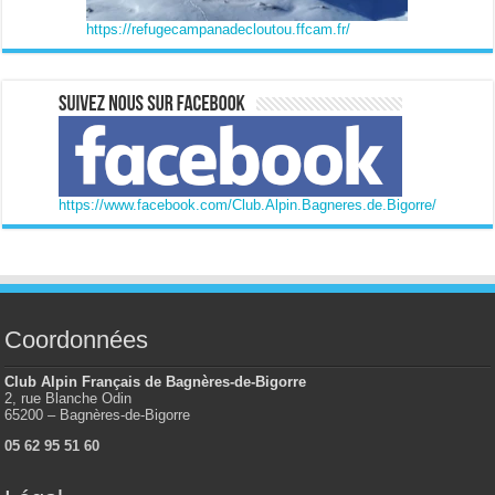
https://refugecampanadecloutou.ffcam.fr/
https://www.facebook.com/Club.Alpin.Bagneres.de.Bigorre/
Coordonnées
Club Alpin Français de Bagnères-de-Bigorre
2, rue Blanche Odin
65200 – Bagnères-de-Bigorre
05 62 95 51 60