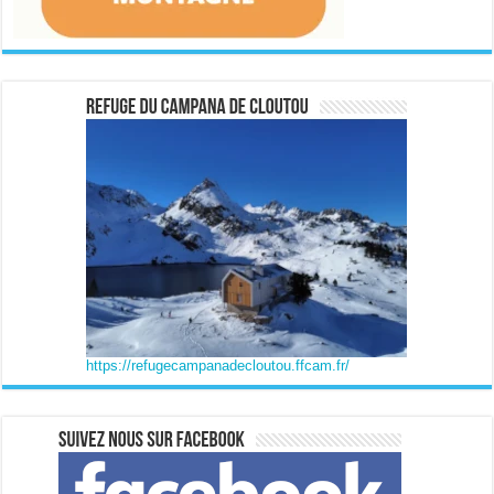
https://refugecampanadecloutou.ffcam.fr/