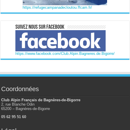
https://refugecampanadecloutou.ffcam.fr/
https://www.facebook.com/Club.Alpin.Bagneres.de.Bigorre/
Coordonnées
Club Alpin Français de Bagnères-de-Bigorre
2, rue Blanche Odin
65200 – Bagnères-de-Bigorre
05 62 95 51 60