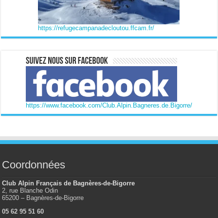
https://refugecampanadecloutou.ffcam.fr/
https://www.facebook.com/Club.Alpin.Bagneres.de.Bigorre/
Coordonnées
Club Alpin Français de Bagnères-de-Bigorre
2, rue Blanche Odin
65200 – Bagnères-de-Bigorre
05 62 95 51 60