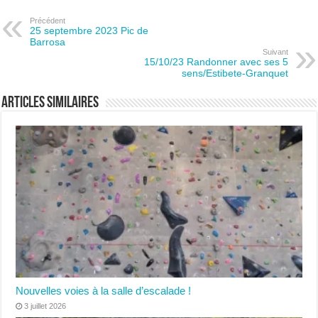
Précédent
25 septembre 2023 Pic de
Barrosa
Suivant
15/10/23 Randonner avec ses 5
sens/Estibete-Granquet
Articles similaires
Nouvelles voies à la salle d’escalade !
3 juillet 2026