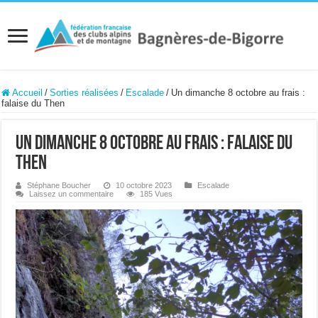
Accueil
/
Sorties réalisées
/
Escalade
/
Un dimanche 8 octobre au frais :
falaise du Then
Un dimanche 8 octobre au frais : falaise du
Then
Stéphane Boucher
10 octobre 2023
Escalade
Laissez un commentaire
185 Vues