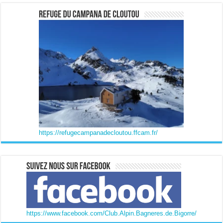
https://refugecampanadecloutou.ffcam.fr/
https://www.facebook.com/Club.Alpin.Bagneres.de.Bigorre/