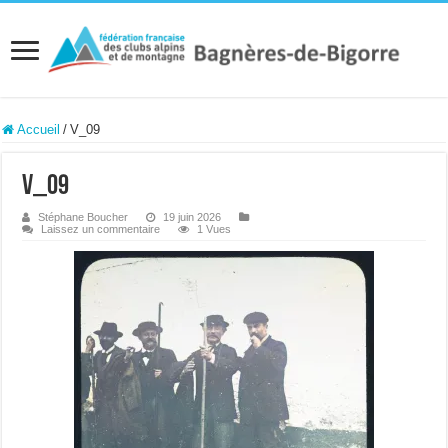
Accueil
/
V_09
V_09
Stéphane Boucher
19 juin 2026
Laissez un commentaire
1 Vues