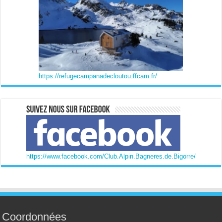
https://refugecampanadecloutou.ffcam.fr/
https://www.facebook.com/Club.Alpin.Bagneres.de.Bigorre/
Coordonnées