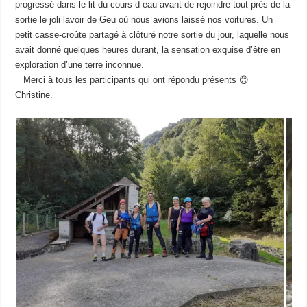
progressé dans le lit du cours d eau avant de rejoindre tout près de la
sortie le joli lavoir de Geu où nous avions laissé nos voitures. Un
petit casse-croûte partagé à clôturé notre sortie du jour, laquelle nous
avait donné quelques heures durant, la sensation exquise d’être en
exploration d’une terre inconnue.
Merci à tous les participants qui ont répondu présents 😊
Christine.