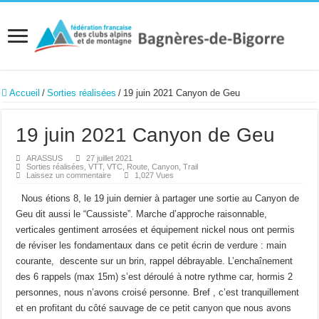
Accueil
/
Sorties réalisées
/
19 juin 2021 Canyon de Geu
19 juin 2021 Canyon de Geu
ARASSUS
27 juillet 2021
Sorties réalisées
,
VTT, VTC, Route, Canyon, Trail
Laissez un commentaire
1,027 Vues
Nous étions 8, le 19 juin dernier à partager une sortie au Canyon de
Geu dit aussi le “Caussiste”. Marche d’approche raisonnable,
verticales gentiment arrosées et équipement nickel nous ont permis
de réviser les fondamentaux dans ce petit écrin de verdure : main
courante, descente sur un brin, rappel débrayable. L’enchaînement
des 6 rappels (max 15m) s’est déroulé à notre rythme car, hormis 2
personnes, nous n’avons croisé personne. Bref , c’est tranquillement
et en profitant du côté sauvage de ce petit canyon que nous avons