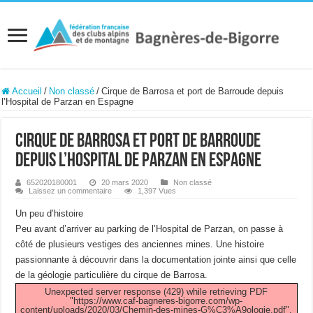
Accueil
/
Non classé
/
Cirque de Barrosa et port de Barroude depuis
l’Hospital de Parzan en Espagne
Cirque de Barrosa et port de Barroude
depuis l’Hospital de Parzan en Espagne
652020180001
20 mars 2020
Non classé
Laissez un commentaire
1,397 Vues
Un peu d’histoire
Peu avant d’arriver au parking de l’Hospital de Parzan, on passe à
côté de plusieurs vestiges des anciennes mines. Une histoire
passionnante à découvrir dans la documentation jointe ainsi que celle
de la géologie particulière du cirque de Barrosa.
Unexpected server response (429) while retrieving PDF
"https://www.caf-bagneres-bigorre.com/wp-
content/uploads/2020/03/Chemin-des-mines-G%C3%A9ologie.pdf".