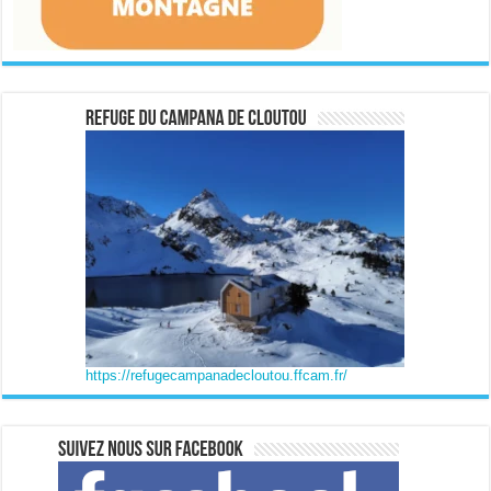
https://refugecampanadecloutou.ffcam.fr/