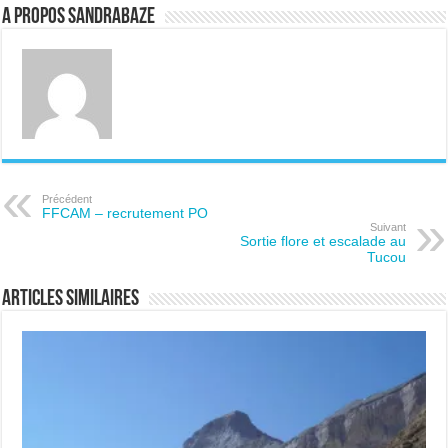
A propos sandrabaze
Précédent
FFCAM – recrutement PO
Suivant
Sortie flore et escalade au
Tucou
Articles similaires