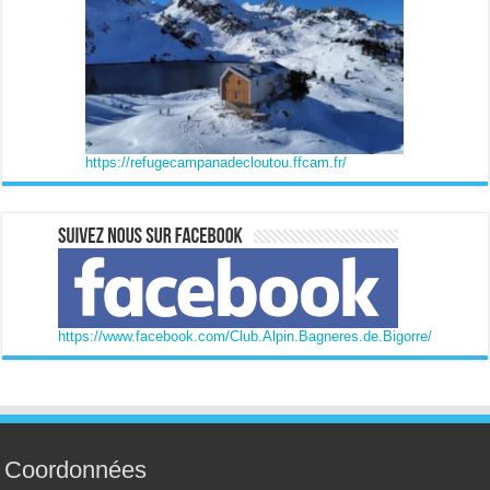
https://refugecampanadecloutou.ffcam.fr/
https://www.facebook.com/Club.Alpin.Bagneres.de.Bigorre/
Coordonnées