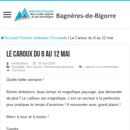
Accueil
/
Sorties réalisées
/
Escalade
/
Le Caroux du 8 au 12 mai
Le Caroux du 8 au 12 mai
sandrabaze
20 mai 2024
Escalade
,
Non classé
,
Randonnée pédestre
Laissez un commentaire
210 Vues
Quelle belle semaine !
Bonne ambiance, beau temps et magnifique paysage, que demander
de plus? Le cailloux est magnifique, c’est un secteur à la perfection
pour pratiquer le terrain d’aventure ! A renouveler avec grand plaisir !
Merci à tous et à toutes !
Sandra