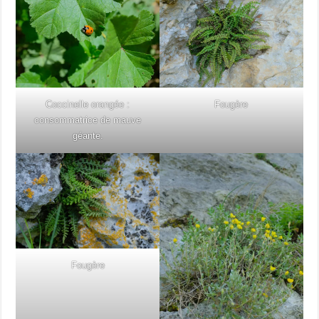
Coccinelle orangée :
Fougère
consommatrice de mauve
géante.
Fougère