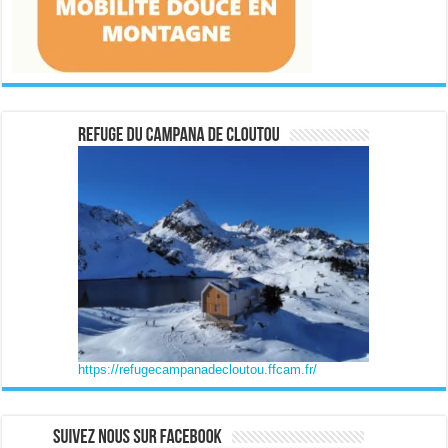
https://refugecampanadecloutou.ffcam.fr/