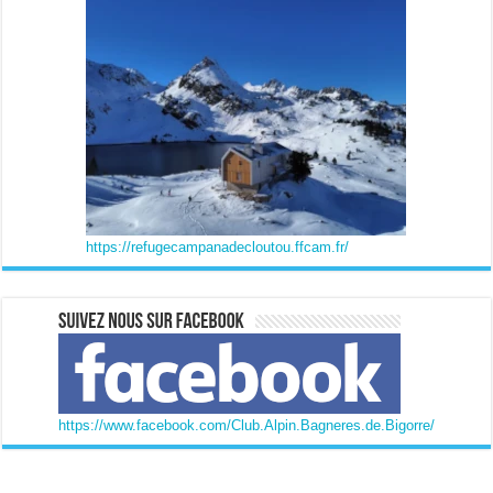
https://refugecampanadecloutou.ffcam.fr/
https://www.facebook.com/Club.Alpin.Bagneres.de.Bigorre/