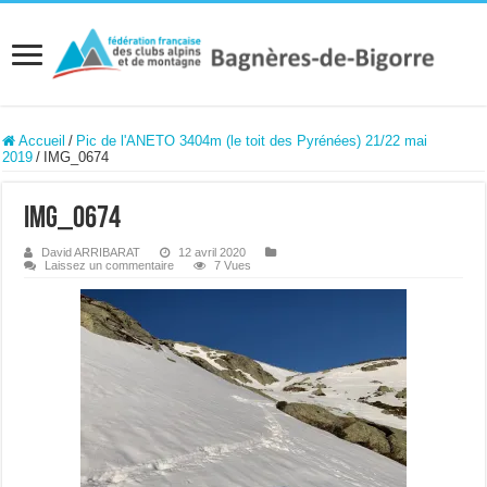
Accueil
/
Pic de l'ANETO 3404m (le toit des Pyrénées) 21/22 mai
2019
/
IMG_0674
IMG_0674
David ARRIBARAT
12 avril 2020
Laissez un commentaire
7 Vues