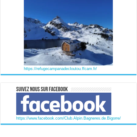
https://refugecampanadecloutou.ffcam.fr/
https://www.facebook.com/Club.Alpin.Bagneres.de.Bigorre/