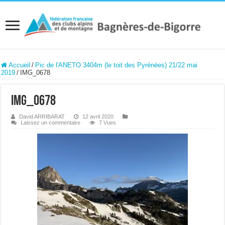
Accueil
/
Pic de l'ANETO 3404m (le toit des Pyrénées) 21/22 mai
2019
/
IMG_0678
IMG_0678
David ARRIBARAT
12 avril 2020
Laissez un commentaire
7 Vues