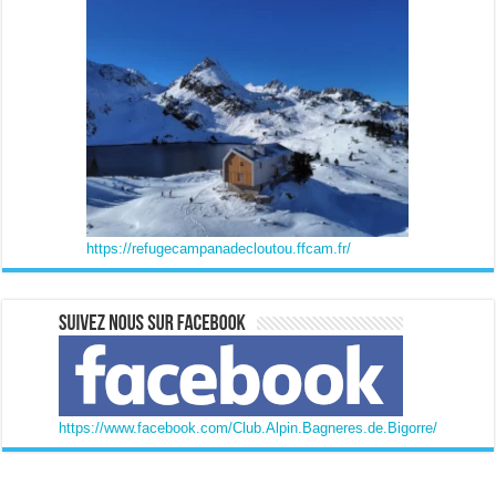
https://refugecampanadecloutou.ffcam.fr/
https://www.facebook.com/Club.Alpin.Bagneres.de.Bigorre/