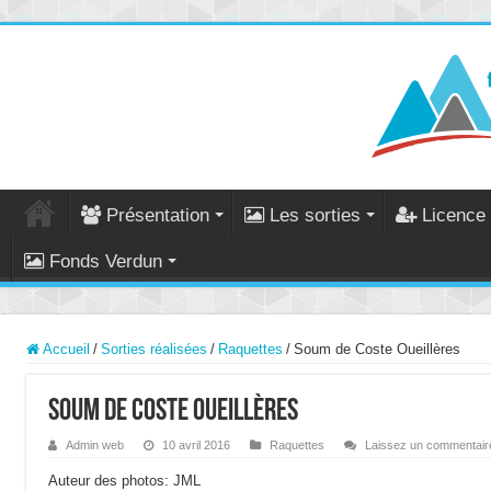
Présentation
Les sorties
Licence 
Fonds Verdun
Accueil
/
Sorties réalisées
/
Raquettes
/
Soum de Coste Oueillères
Soum de Coste Oueillères
Admin web
10 avril 2016
Raquettes
Laissez un commentair
Auteur des photos: JML