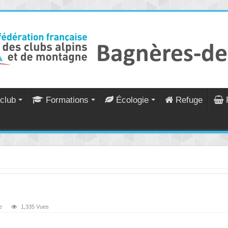
club
Formations
Écologie
Refuge
e
1,335 Vues