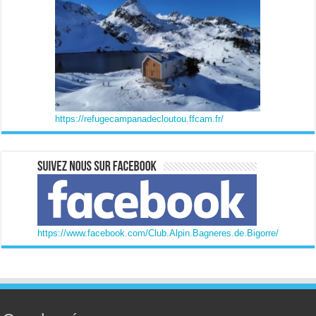
https://refugecampanadecloutou.ffcam.fr/
https://www.facebook.com/Club.Alpin.Bagneres.de.Bigorre/