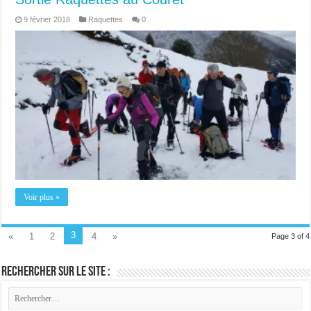
9 février 2018
Raquettes
0
Voir plus »
3
«
1
2
4
»
Page 3 of 4
Rechercher sur le site :