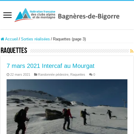
Accueil
/
Sorties réalisées
/
Raquettes (page 3)
Raquettes
7 mars 2021 Intercaf au Mourgat
22 mars 2021
Randonnée pédestre
,
Raquettes
0