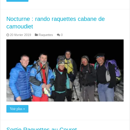
Nocturne : rando raquettes cabane de
camoudiet
20 février 2019
Raquettes
0
Voir plus »
Sortie Raquettes au Couret