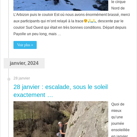
le cirque
Nord de
L’Arbizon puis le couloir Est où nous avons énormément brassé, merci
aux participants qui m’ont relayé à la trace
, descente par le
couloir Sud Ouest qui était en très bonnes conditions. Départ depuis
Payolle un peu long, mais …
Voir plus »
janvier, 2024
28 janvier
28 janvier : escalade, sous le soleil
exactement …
Quoi de
mieux
qu’une
journée
ensoleillée
en janvier