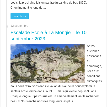
Louis, la prochaine fois on partira du parking du bas 1850).
Cheminement le long de …
Voir plus »
12 septembre
Escalade Ecole à La Mongie – le 10
septembre 2023
Après
quelques
hésitations
au
démarrage,
liées aux
conditions
climatiques,
nous nous retrouvons dans le vallon du Pourteilh pour explorer le
secteur école tombé dans l’oubli …. mais qui existe depuis 30 ans.
Chaque longueur parcourue est un émerveillement tant le rocher est
beau !!! Nous enchainons les longueurs les plus …