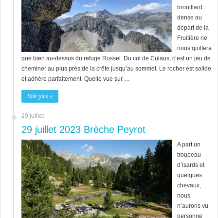
brouillard
dense au
départ de la
Fruitière ne
nous quittera
que bien au-dessus du refuge Russel. Du col de Culaus, c’est un jeu de
cheminer au plus près de la crête jusqu’au sommet. Le rocher est solide
et adhère parfaitement. Quelle vue sur …
Voir plus »
29 juillet
29 juillet 2023 Brèche Peyrot
A part un
troupeau
d’isards et
quelques
chevaux,
nous
n’aurons vu
personne