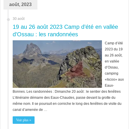
août, 2023
30 août
19 au 26 août 2023 Camp d’été en vallée
d’Ossau : les randonnées
Camp d’été
2023 du 19
au 26 août,
en vallée
d’Ossau,
camping
«Iscoo» aux
Eaux-
Bonnes. Les randonnées : Dimanche 20 août : le sentier des fenêtres
L’itinéraire démarre des Eaux-Chaudes, passe devant la grotte du
même nom. Il se poursuit en corniche le long des fenêtres de visite du
canal d’amenée de …
Voir plus »