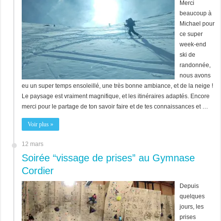
Merci
beaucoup à
Michael pour
ce super
week-end
ski de
randonnée,
nous avons
eu un super temps ensoleillé, une très bonne ambiance, et de la neige !
Le paysage est vraiment magnifique, et les itinéraires adaptés. Encore
merci pour le partage de ton savoir faire et de tes connaissances et …
Voir plus »
12 mars
Soirée “vissage de prises” au Gymnase
Cordier
Depuis
quelques
jours, les
prises