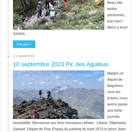
Beau site,
belles
personnes,
trop bien !
Merci a tous!
Sandra
Voir plus »
13 septembre
10 septembre 2023 Pic des Aguilous
Malgré un
départ de
Bagnères
sous les
éclairs, nous
avons passé
une belle
journée
ensoleillée. Bienvenue aux trois nouveaux cafistes : Liliane, Stéphanie,
Samuel. Départ de Piau Engaly du parking du haut 1870 m (pour Jean-