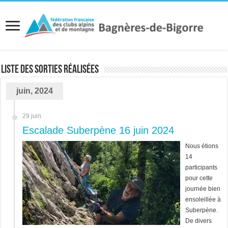
Liste des sorties réalisées
juin, 2024
29 juin
Escalade Suberpène 16 juin 2024
Nous étions
14
participants
pour cette
journée bien
ensoleillée à
Suberpène.
De divers