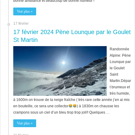
bonne ambiance et beaucoup de bonne humeur !
Voir plus »
17 février
17 février 2024 Pène Lounque par le Goulet
St Martin
Randonnée
Alpine: Pène
Lounque par
le Goulet
Saint
Martin.Dépar
t brumeux et
très humide,
à 1600m on trouve de la neige fraîche ( très rare cette année j’en ai mis
en bouteille, ce sera une collector
) à 1830m on chausse les
crampons sous un ciel d’un bleu trop trop joli!! Quelques …
Voir plus »