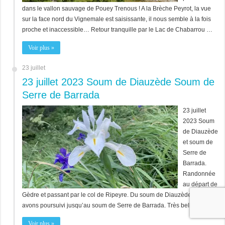
dans le vallon sauvage de Pouey Trenous ! A la Brèche Peyrot, la vue
sur la face nord du Vignemale est saisissante, il nous semble à la fois
proche et inaccessible… Retour tranquille par le Lac de Chabarrou …
Voir plus »
23 juillet
23 juillet 2023 Soum de Diauzède Soum de
Serre de Barrada
23 juillet
2023 Soum
de Diauzède
et soum de
Serre de
Barrada.
Randonnée
au départ de
Gèdre et passant par le col de Ripeyre. Du soum de Diauzède, nous
avons poursuivi jusqu’au soum de Serre de Barrada. Très belle vue.
Voir plus »