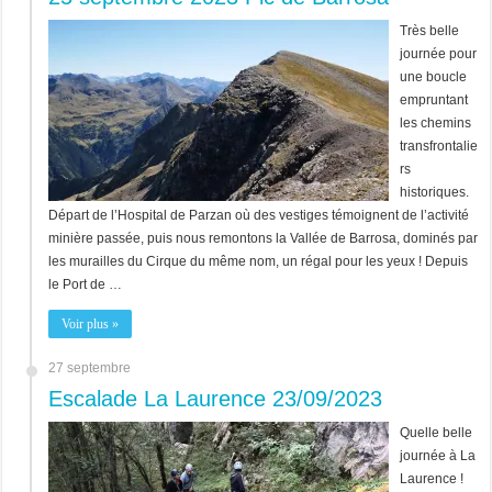
Très belle
journée pour
une boucle
empruntant
les chemins
transfrontalie
rs
historiques.
Départ de l’Hospital de Parzan où des vestiges témoignent de l’activité
minière passée, puis nous remontons la Vallée de Barrosa, dominés par
les murailles du Cirque du même nom, un régal pour les yeux ! Depuis
le Port de …
Voir plus »
27 septembre
Escalade La Laurence 23/09/2023
Quelle belle
journée à La
Laurence !