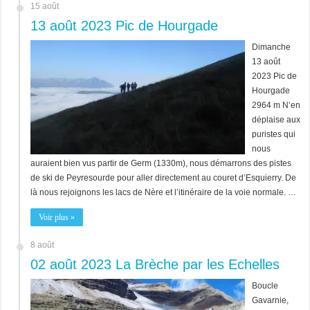
15 août
13 août 2023 Pic de Hourgade
Dimanche
13 août
2023 Pic de
Hourgade
2964 m N’en
déplaise aux
puristes qui
nous
auraient bien vus partir de Germ (1330m), nous démarrons des pistes
de ski de Peyresourde pour aller directement au couret d’Esquierry. De
là nous rejoignons les lacs de Nère et l’itinéraire de la voie normale. …
Voir plus »
8 août
02 août 2023 La Brèche par les Echelles
Boucle
Gavarnie,