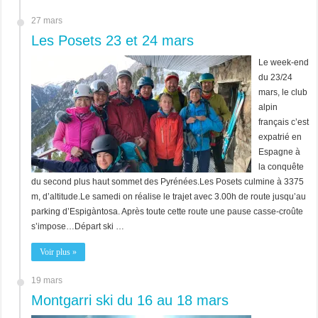
27 mars
Les Posets 23 et 24 mars
Le week-end
du 23/24
mars, le club
alpin
français c’est
expatrié en
Espagne à
la conquête
du second plus haut sommet des Pyrénées.Les Posets culmine à 3375
m, d’altitude.Le samedi on réalise le trajet avec 3.00h de route jusqu’au
parking d’Espigàntosa. Après toute cette route une pause casse-croûte
s’impose…Départ ski …
Voir plus »
19 mars
Montgarri ski du 16 au 18 mars