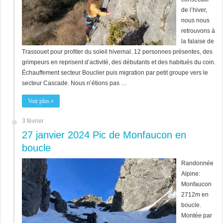
de l’hiver,
nous nous
retrouvons à
la falaise de
Trassouet pour profiter du soleil hivernal. 12 personnes présentes, des
grimpeurs en reprisent d’activité, des débutants et des habitués du coin.
Échauffement secteur Bouclier puis migration par petit groupe vers le
secteur Cascade. Nous n’étions pas …
Voir plus »
3 février
27 janvier 2024 Pic de Monfaucon en
boucle
Randonnée
Alpine:
Monfaucon
2712m en
boucle.
Montée par