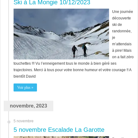
Ski à La Mongie 10/12/2023
Une journée
découverte
ski de
randonnée,
je
m’attendais
à pire! Mais
on a fait zéro
touchettes !!! Vu l’enneigement tous le monde à bien géré ses
trajectoires. Merci à tous pour votre bonne humeur et votre courage !! A
bientôt David
Voir plus »
novembre, 2023
5 novembre
5 novembre Escalade La Garotte