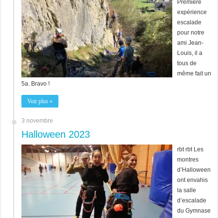
Première
expérience
escalade
pour notre
ami Jean-
Louis, il a
tous de
même fait un
5a. Bravo !
Voir plus »
3 novembre
Halloween 2023
rbt rbt Les
montres
d’Halloween
ont envahis
la salle
d’escalade
du Gymnase