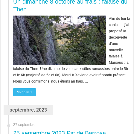
Un dimanche 8 octobre au frais : falaise du
Then
Afin de fuir la
canicule, j’ai
proposé la
découverte
d’une
nouvelle
falaise à
Marsous : la
falaise du Then. Une dizaine de voies aux côtes ramassées entre le 5b
et le 6b (majorité de 5c et 6a). Merci à Xavier d’avoir répondu présent.
Nous vous confirmons, nous étions au frais, …
Voir plus »
septembre, 2023
27 septembre
25 septembre 2023 Pic de Barrosa