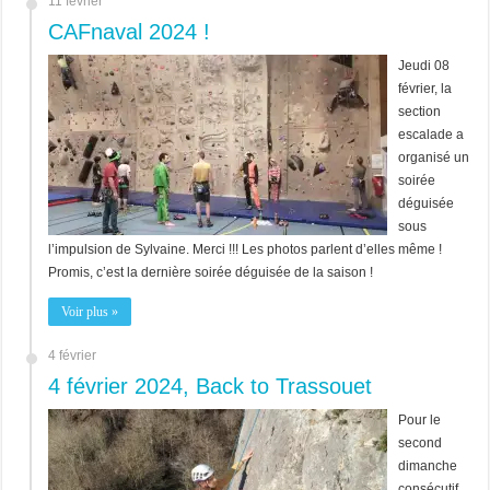
11 février
CAFnaval 2024 !
Jeudi 08
février, la
section
escalade a
organisé un
soirée
déguisée
sous
l’impulsion de Sylvaine. Merci !!! Les photos parlent d’elles même !
Promis, c’est la dernière soirée déguisée de la saison !
Voir plus »
4 février
4 février 2024, Back to Trassouet
Pour le
second
dimanche
consécutif